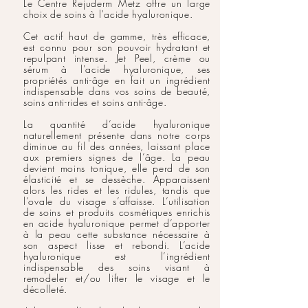
Le Centre Rejuderm Metz offre un large
choix de soins à l'acide hyaluronique.
Cet actif haut de gamme, très efficace,
est connu pour son pouvoir hydratant et
repulpant intense. Jet Peel, crème ou
sérum à l'acide hyaluronique, ses
propriétés anti-âge en fait un ingrédient
indispensable dans vos soins de beauté,
soins anti-rides et soins anti-âge.
La quantité d’acide hyaluronique
naturellement présente dans notre corps
diminue au fil des années, laissant place
aux premiers signes de l’âge. La peau
devient moins tonique, elle perd de son
élasticité et se dessèche. Apparaissent
alors les rides et les ridules, tandis que
l’ovale du visage s’affaisse. L’utilisation
de soins et produits cosmétiques enrichis
en acide hyaluronique permet d’apporter
à la peau cette substance nécessaire à
son aspect lisse et rebondi. L’acide
hyaluronique est l’ingrédient
indispensable des soins visant à
remodeler et/ou lifter le visage et le
décolleté.