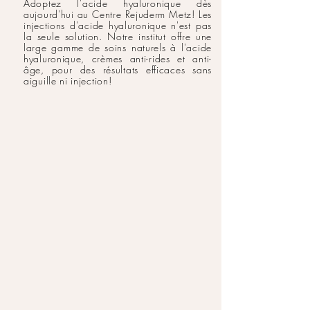
Adoptez l'acide hyaluronique dès
aujourd'hui au Centre Rejuderm Metz! Les
injections d'acide hyaluronique n'est pas
la seule solution. Notre institut offre une
large gamme de soins naturels à l'acide
hyaluronique, crèmes anti-rides et anti-
âge, pour des résultats efficaces sans
aiguille ni injection!