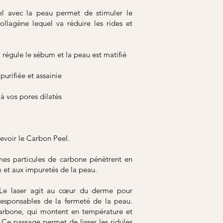
eel avec la peau permet de stimuler le
llagène lequel va réduire les rides et
 régule le sébum et la peau est matifié
purifiée et assainie
à vos pores dilatés
cevoir le Carbon Peel.
nes particules de carbone pénètrent en
m et aux impuretés de la peau.
 Le laser agit au cœur du derme pour
 responsables de la fermeté de la peau.
 carbone, qui montent en température et
 Ce passage permet de lisser les ridules