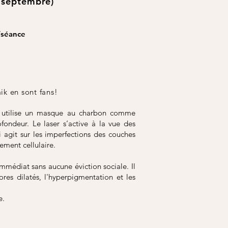
0 septembre)
/séance
ik en sont fans!
 utilise un masque au charbon comme
fondeur. Le laser s‘active à la vue des
i agit sur les imperfections des couches
ement cellulaire.
médiat sans aucune éviction sociale. Il
es dilatés, l'hyperpigmentation et les
e.