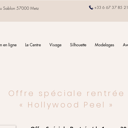
+33
6 67 37 85 2
ue du Sablon 57000 Metz
n en ligne
Le Centre
Visage
Silhouette
Modelages
Av
Offre spéciale rentrée
«
Hollywood
Peel
»