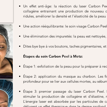
Un effet anti-âge: la réaction du laser Carbon P
collagène entrainant une production de nouveau co
ridules, améliorer la densité et l’élasticité de la peau
Une action rééquilibrante: le soin visage Carbon Peel
Une élimination des impuretés: la peau est nettoyée, 
Dites bye bye à vos boutons, taches pigmentaires, et 
Étapes du soin Carbon Peel à Metz:
Étape 1: exfoliation de la peau pour la préparer à re
Étape 2: application du masque au charbon. Les fi
profondeur pour se lier aux cellules mortes, au sébu
Étape 3: premier passage du laser Carbon Peel.
stimuler la production de collagène et d’élastine,
L’énergie laser est absorbée par les particules de
délivrent un effet thermique dans le derme profond.