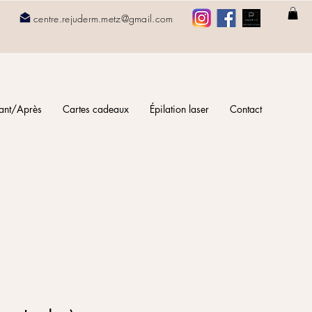
1
centre.rejuderm.metz@gmail.com
ant/Après
Cartes cadeaux
Épilation laser
Contact