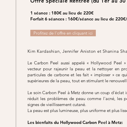
Offre Spéciale Rentrée (du 1er au 3
1 séance : 180€ au lieu de 220€
Forfait 6 séances : 160€/séance au lieu de 220€
Profitez de l'offre en cliquant ici
Kim Kardashian, Jennifer Aniston et Shanina Sha
Le Carbon Peel aussi appelé « Hollywood Peel »
vecteur pour rajeunir la peau et la nettoyer en pro
particules de carbone et les fait « imploser » ce qu
supérieures de la peau, tout en stimulant le renouvell
Le soin Carbon Peel à Metz donne un coup d'éclat im
réduit les problèmes de peau comme l'acné, les por
signes de vieillissement cutané.
La peau est plus lumineuse, plus uniforme et plus liss
Les bienfaits du Hollywood Carbon Peel à Metz: