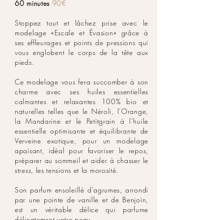
60 minutes
90€
Stoppez tout et lâchez prise avec le
modelage «Escale et Évasion» grâce à
ses effleurages et points de pressions qui
vous englobent le corps de la tête aux
pieds.
Ce modelage vous fera succomber à son
charme avec ses huiles essentielles
calmantes et relaxantes 100% bio et
naturelles telles que le Néroli, l’Orange,
la Mandarine et le Petitgrain à l’huile
essentielle optimisante et équilibrante de
Verveine exotique, pour un modelage
apaisant, idéal pour favoriser le repos,
préparer au sommeil et aider à chasser le
stress, les tensions et la morosité.
Son parfum ensoleillé d’agrumes, arrondi
par une pointe de vanille et de Benjoin,
est un véritable délice qui parfume
délicatement votre peau.