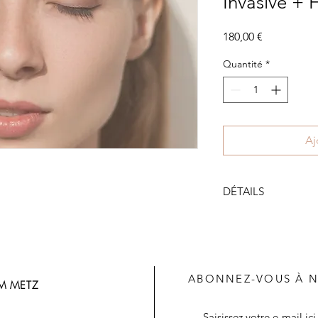
Invasive + 
Prix
180,00 €
Quantité
*
Aj
DÉTAILS
Peeling + Mésothéra
Hydrojelly + LED
Faites peau neuve
en vitamines. Ce p
production de col
ABONNEZ-VOUS À 
M METZ
renouvellement cell
La technique de
M