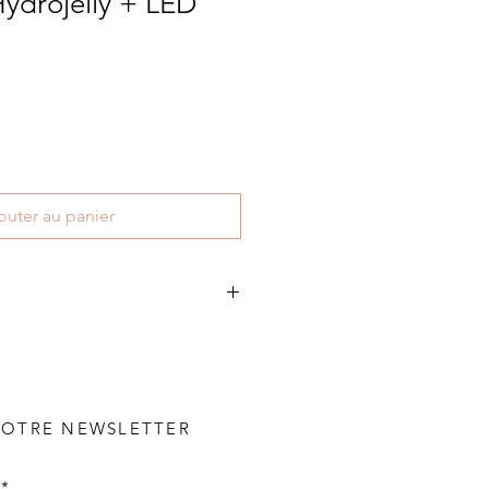
Hydrojelly + LED
outer au panier
pie Non Invasive + Masque
 avec le
peeling aux algues
riche
eeling 100% naturel va stimuler la
lagène et accélérer le
NOTRE NEWSLETTER
ulaire. Il retend et lisse la peau!
ésothérapie Non Invasive
consiste