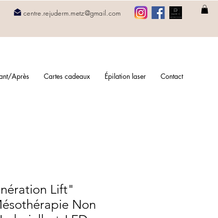
1
centre.rejuderm.metz@gmail.com
ant/Après
Cartes cadeaux
Épilation laser
Contact
ération Lift"
Mésothérapie Non