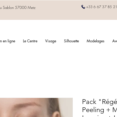
+33
6 67 37 85 2
ue du Sablon 57000 Metz
n en ligne
Le Centre
Visage
Silhouette
Modelages
Av
Pack "Régén
Peeling + 