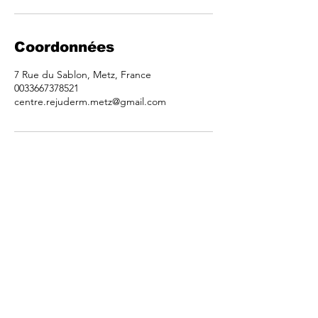
Coordonnées
7 Rue du Sablon, Metz, France
0033667378521
centre.rejuderm.metz@gmail.com
RENDEZ-VOUS AU CENTRE REJUDERM METZ
7 Bis rue du Sablon
57000 Metz
Tél:
06 67 37 85 21
Email:
contact@centre-rejuderm-metz.fr
ABONNEZ-VOUS À NOTRE NEWSLETTER