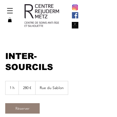
INTER-
SOURCILS
280
euros
1 h
1
280 €
Rue du Sablon
Réserver